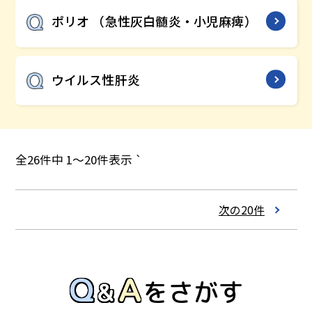
ポリオ （急性灰白髄炎・小児麻痺）
ウイルス性肝炎
投
全26件中 1～20件表示
`
稿
ナ
次の20件
ビ
ゲ
ー
Q
A
&
をさがす
シ
ョ