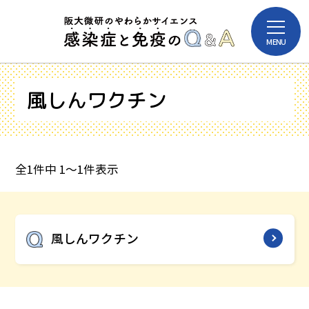
本
メ
文
MENU
ニ
へ
ュ
ー
ス
を
風しんワクチン
キ
開
感染症
免疫
閉
ッ
プ
病名
病原体
投
全1件中 1～1件表示
稿
ナ
ワクチン
ビ
風しんワクチン
ゲ
ー
ワクチン
シ