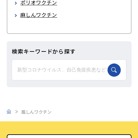
ポリオワクチン
麻しんワクチン
このサイトについて
風しんワクチン
水痘ワクチン・帯状疱疹（ほうしん）ワク
ご支援のお願い
チン
検索キーワードから探す
ロタウイルスワクチン
おたふくかぜワクチン
日本脳炎ワクチン
インフルエンザワクチン
肺炎球菌ワクチン（小児・成人）
風しんワクチン
トップ
子宮頸(けい)がんワクチン
Ｂ型肝炎ワクチン