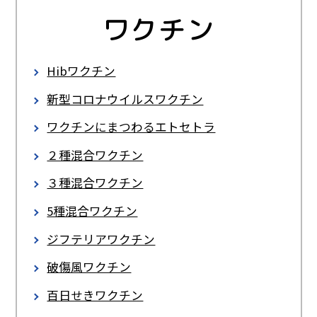
ワクチン
風しんワクチン
水痘ワクチン・帯状疱疹（ほうしん）ワク
チン
Hibワクチン
検索キーワードから探す
ロタウイルスワクチン
新型コロナウイルスワクチン
おたふくかぜワクチン
ワクチンにまつわるエトセトラ
日本脳炎ワクチン
２種混合ワクチン
インフルエンザワクチン
３種混合ワクチン
コラム
肺炎球菌ワクチン（小児・成人）
5種混合ワクチン
子宮頸(けい)がんワクチン
ジフテリアワクチン
質問募集
Ｂ型肝炎ワクチン
破傷風ワクチン
百日せきワクチン
ビジョン