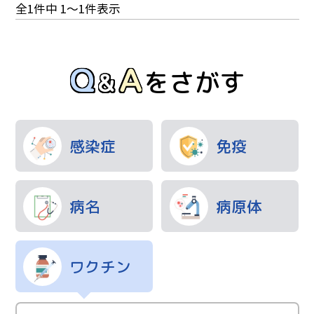
ョ
投
全1件中 1～1件表示
ン
Hibワクチン
稿
ナ
Q
A
新型コロナウイルスワクチン
&
ビ
をさがす
ワクチンにまつわるエトセトラ
ゲ
２種混合ワクチン
ー
シ
３種混合ワクチン
感染症
免疫
ョ
5種混合ワクチン
ン
ジフテリアワクチン
病名
病原体
破傷風ワクチン
百日せきワクチン
ワクチン
ポリオワクチン
麻しんワクチン