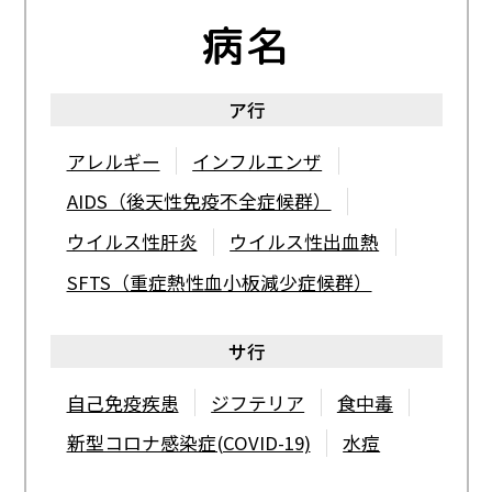
帯状疱疹
手足口病
デング熱
病名
トキソプラズマ症
ア行
検索キーワードから探す
ナ行
アレルギー
インフルエンザ
日本脳炎
AIDS（後天性免疫不全症候群）
ハ行
ウイルス性肝炎
ウイルス性出血熱
SFTS（重症熱性血小板減少症候群）
肺炎球菌感染症
破傷風
コラム
ヒトパピローマウイルス（HPV）感染症
サ行
百日咳
風しん
質問募集
自己免疫疾患
ジフテリア
食中毒
ポリオ感染症(小児麻痺)
新型コロナ感染症(COVID-19)
水痘
ビジョン
マ行