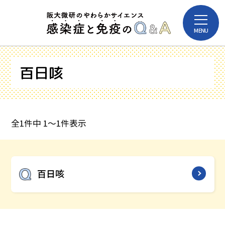
本
メ
文
MENU
ニ
へ
ュ
ー
ス
を
百日咳
キ
開
感染症
免疫
閉
ッ
プ
病名
病原体
投
全1件中 1～1件表示
稿
ナ
ワクチン
ビ
百日咳
ゲ
ー
病名
シ