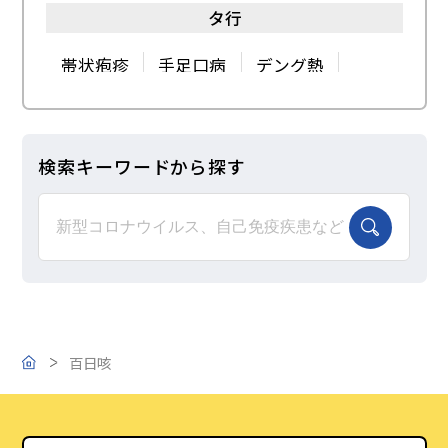
タ行
麻しん（はしか）
マラリア
このサイトについて
帯状疱疹
手足口病
デング熱
水ぼうそう
トキソプラズマ症
ラ行
ご支援のお願い
検索キーワードから探す
ナ行
ラッサ熱
ロタウイルス感染症
日本脳炎
ハ行
肺炎球菌感染症
破傷風
ヒトパピローマウイルス（HPV）感染症
百日咳
トップ
百日咳
風しん
ポリオ感染症(小児麻痺)