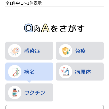
ョ
投
全1件中 1～1件表示
ン
ア行
稿
ナ
Q
A
アレルギー
インフルエンザ
&
ビ
をさがす
AIDS（後天性免疫不全症候群）
ゲ
ウイルス性肝炎
ウイルス性出血熱
ー
シ
SFTS（重症熱性血小板減少症候群）
感染症
免疫
ョ
ン
サ行
病名
病原体
自己免疫疾患
ジフテリア
食中毒
新型コロナ感染症(COVID-19)
水痘
ワクチン
タ行