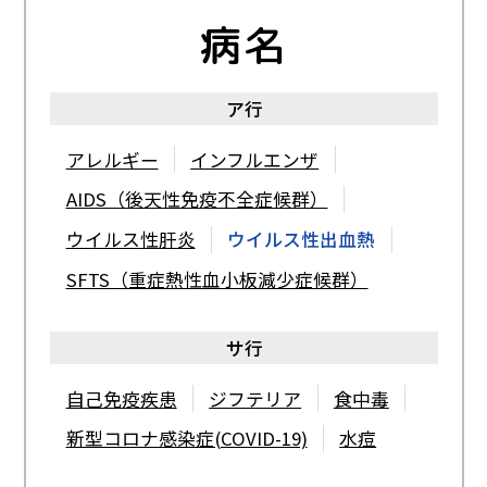
帯状疱疹
手足口病
デング熱
病名
トキソプラズマ症
ア行
検索キーワードから探す
ナ行
アレルギー
インフルエンザ
日本脳炎
AIDS（後天性免疫不全症候群）
ハ行
ウイルス性肝炎
ウイルス性出血熱
SFTS（重症熱性血小板減少症候群）
肺炎球菌感染症
破傷風
コラム
ヒトパピローマウイルス（HPV）感染症
サ行
百日咳
風しん
質問募集
自己免疫疾患
ジフテリア
食中毒
ポリオ感染症(小児麻痺)
新型コロナ感染症(COVID-19)
水痘
ビジョン
マ行