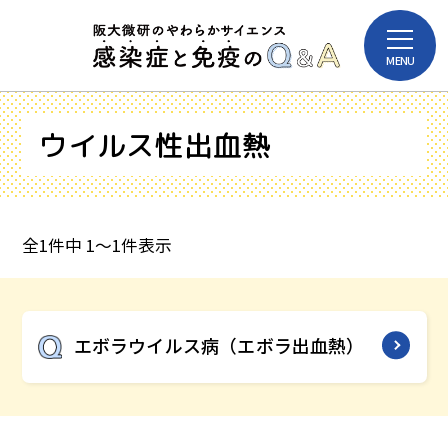
本
メ
文
MENU
ニ
へ
ュ
ー
ス
を
ウイルス性出血熱
キ
開
感染症
免疫
閉
ッ
プ
病名
病原体
投
全1件中 1～1件表示
稿
ナ
ワクチン
ビ
エボラウイルス病（エボラ出血熱）
ゲ
ー
病名
シ