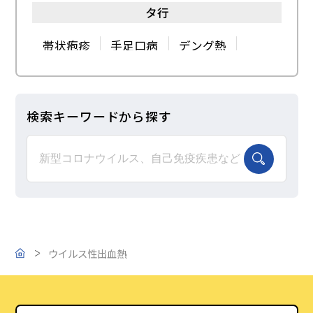
タ行
麻しん（はしか）
マラリア
このサイトについて
帯状疱疹
手足口病
デング熱
水ぼうそう
トキソプラズマ症
ラ行
ご支援のお願い
検索キーワードから探す
ナ行
ラッサ熱
ロタウイルス感染症
日本脳炎
ハ行
肺炎球菌感染症
破傷風
ヒトパピローマウイルス（HPV）感染症
ウイルス性出血熱
トップ
百日咳
風しん
ポリオ感染症(小児麻痺)