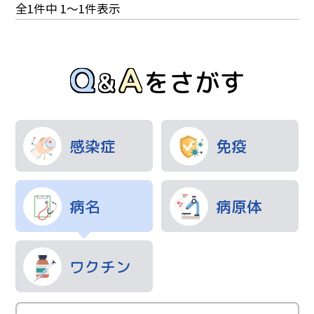
ョ
投
全1件中 1～1件表示
ン
ア行
稿
ナ
Q
A
アレルギー
インフルエンザ
&
ビ
をさがす
AIDS（後天性免疫不全症候群）
ゲ
ウイルス性肝炎
ウイルス性出血熱
ー
シ
SFTS（重症熱性血小板減少症候群）
感染症
免疫
ョ
ン
サ行
病名
病原体
自己免疫疾患
ジフテリア
食中毒
新型コロナ感染症(COVID-19)
水痘
ワクチン
タ行