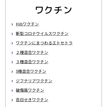
ワクチン
風しんワクチン
水痘ワクチン・帯状疱疹（ほうしん）ワク
チン
Hibワクチン
検索キーワードから探す
ロタウイルスワクチン
新型コロナウイルスワクチン
おたふくかぜワクチン
ワクチンにまつわるエトセトラ
日本脳炎ワクチン
２種混合ワクチン
インフルエンザワクチン
３種混合ワクチン
コラム
肺炎球菌ワクチン（小児・成人）
5種混合ワクチン
子宮頸(けい)がんワクチン
ジフテリアワクチン
質問募集
Ｂ型肝炎ワクチン
破傷風ワクチン
百日せきワクチン
ビジョン