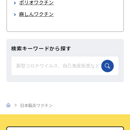
ポリオワクチン
麻しんワクチン
このサイトについて
風しんワクチン
水痘ワクチン・帯状疱疹（ほうしん）ワク
ご支援のお願い
チン
検索キーワードから探す
ロタウイルスワクチン
おたふくかぜワクチン
日本脳炎ワクチン
インフルエンザワクチン
肺炎球菌ワクチン（小児・成人）
日本脳炎ワクチン
トップ
子宮頸(けい)がんワクチン
Ｂ型肝炎ワクチン