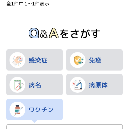
ョ
投
全1件中 1～1件表示
ン
Hibワクチン
稿
ナ
Q
A
新型コロナウイルスワクチン
&
ビ
をさがす
ワクチンにまつわるエトセトラ
ゲ
２種混合ワクチン
ー
シ
３種混合ワクチン
感染症
免疫
ョ
5種混合ワクチン
ン
ジフテリアワクチン
病名
病原体
破傷風ワクチン
百日せきワクチン
ワクチン
ポリオワクチン
麻しんワクチン