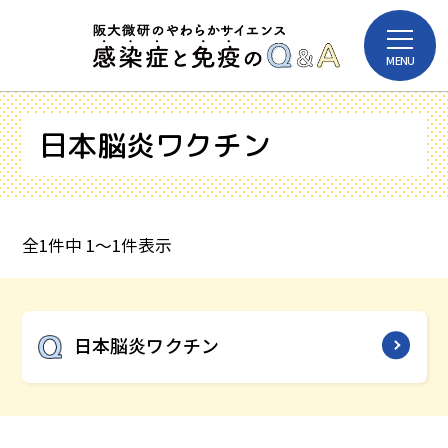
本
メ
文
MENU
ニ
へ
ュ
ー
ス
を
日本脳炎ワクチン
キ
開
感染症
免疫
閉
ッ
プ
病名
病原体
投
全1件中 1～1件表示
稿
ナ
ワクチン
ビ
日本脳炎ワクチン
ゲ
ー
ワクチン
シ